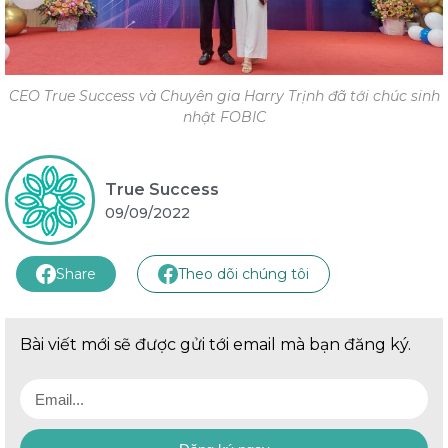
CEO True Success và Chuyên gia Harry Trịnh đã tới chúc sinh
nhật FOBIC
True Success
09/09/2022
Share
Theo dõi chúng tôi
Bài viết mới sẽ được gửi tới email mà bạn đăng ký.