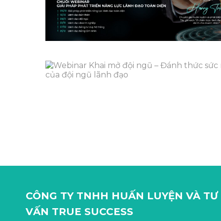
CÔNG TY TNHH HUẤN LUYỆN VÀ TƯ
VẤN TRUE SUCCESS