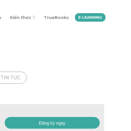
n
Kiến thức
TrueBooks
E-LEARNING
TIN TỨC
Đăng ký ngay