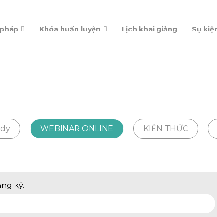
 pháp
Khóa huấn luyện
Lịch khai giảng
Sự kiệ
udy
WEBINAR ONLINE
KIẾN THỨC
ăng ký.