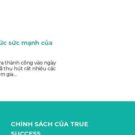
hức sức mạnh của
 ra thành công vào ngày
ã thu hút rất nhiều các
 gia....
CHÍNH SÁCH CỦA TRUE
SUCCESS