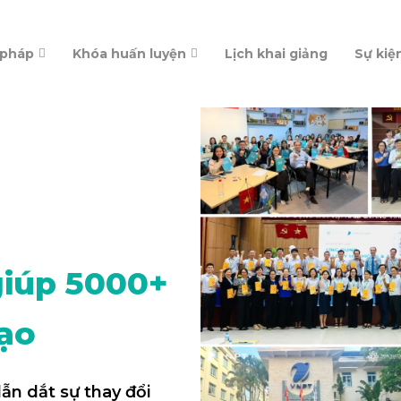
 pháp
Khóa huấn luyện
Lịch khai giảng
Sự kiệ
giúp 5000+
ạo
dẫn dắt sự thay đổi