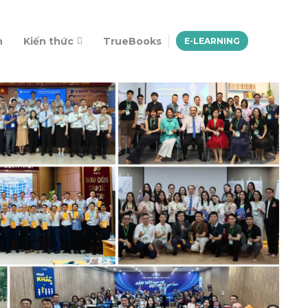
n
Kiến thức
TrueBooks
E-LEARNING