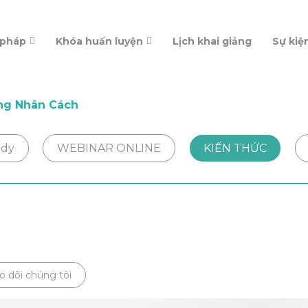
 pháp
Khóa huấn luyện
Lịch khai giảng
Sự kiệ
ng Nhân Cách
udy
WEBINAR ONLINE
KIẾN THỨC
h
o dõi chúng tôi