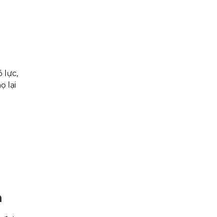
 lực,
 lại
h