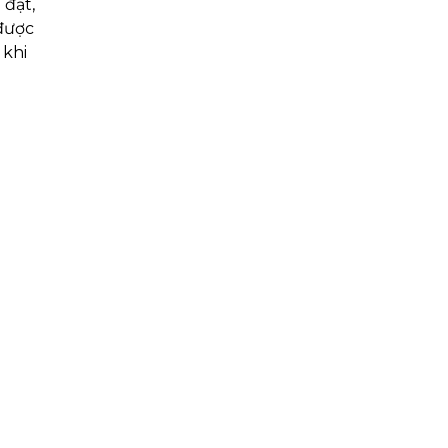
đạt,
được
 khi