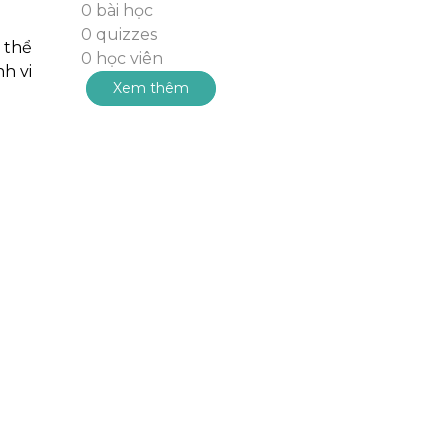
0 bài học
0 quizzes
 thể
0 học viên
nh vi
Xem thêm