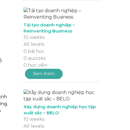
Tái tạo doanh nghiệp –
Reinventing Business
10 weeks
All levels
0 bài học
0 quizzes
̉
0 học viên
Xem thêm
ịnh
̃ng.
Xây dựng doanh nghiệp học tập
o
xuất sắc – BELO
10 weeks
All levels