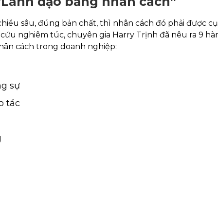
̣o “Lãnh đạo bằng nhân cách”
iều sâu, đúng bản chất, thì nhân cách đó phải được cụ
 cứu nghiêm túc, chuyên gia Harry Trịnh đã nêu ra 9 hà
ó nhân cách trong doanh nghiệp:
ng sự
p tác
g