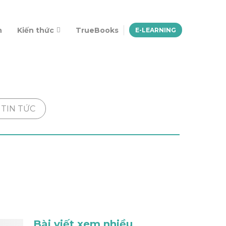
n
Kiến thức
TrueBooks
E-LEARNING
TIN TỨC
Bài viết xem nhiều