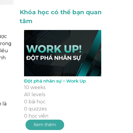
Khóa học có thể bạn quan
tâm
ược
 trong
iều
̃nh
Đột phá nhân sự – Work Up
10 weeks
All levels
0 bài học
 là
0 quizzes
0 học viên
Xem thêm