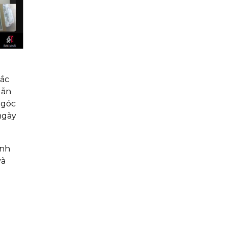
sắc
dẫn
 góc
ngày
anh
và