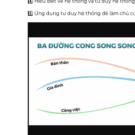
4️⃣ Hiểu biết về hệ thống và tư duy hệ thống
5️⃣ Ứng dụng tư duy hệ thống để làm chủ c