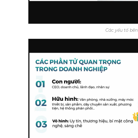
Các yếu tố bê