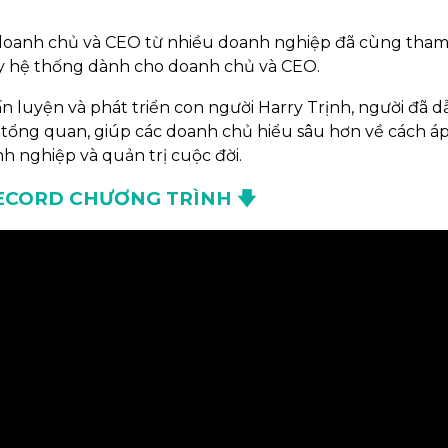
, doanh chủ và CEO từ nhiều doanh nghiệp đã cùng tham
uy hệ thống dành cho doanh chủ và CEO.
n luyện và phát triển con người Harry Trịnh, người đã d
 tổng quan, giúp các doanh chủ hiểu sâu hơn về cách á
h nghiệp và quản trị cuộc đời.
ECORD CHƯƠNG TRÌNH 🡇