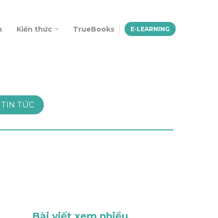
n
Kiến thức
TrueBooks
E-LEARNING
TIN TỨC
Bài viết xem nhiều