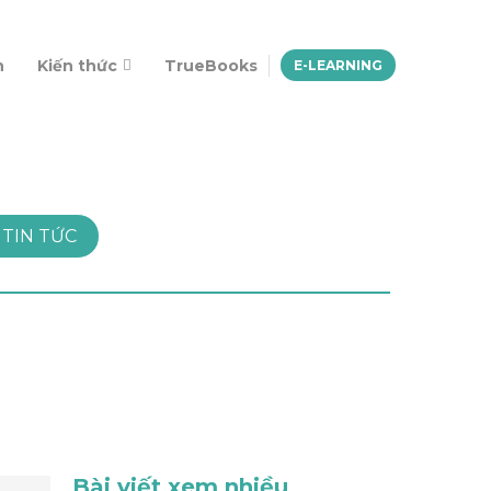
n
Kiến thức
TrueBooks
E-LEARNING
TIN TỨC
Bài viết xem nhiều