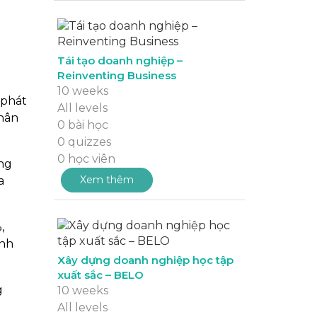
Tái tạo doanh nghiệp –
Reinventing Business
10 weeks
 phát
All levels
nhân
0 bài học
0 quizzes
0 học viên
ung
Xem thêm
a
,
̃nh
Xây dựng doanh nghiệp học tập
xuất sắc – BELO
g
10 weeks
All levels