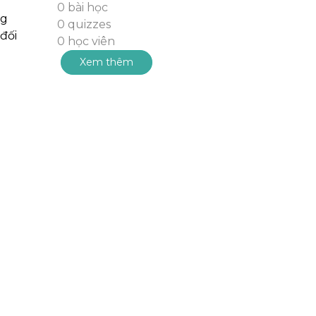
0 bài học
ng
0 quizzes
đối
0 học viên
Xem thêm