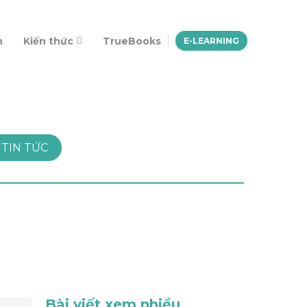
n
Kiến thức
TrueBooks
E-LEARNING
TIN TỨC
Bài viết xem nhiều