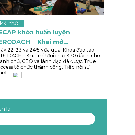
Mới nhất
ECAP khóa huấn luyện
ERCOACH – Khai mở...
ày 22, 23 và 24/5 vừa qua, Khóa đào tạo
RCOACH - Khai mở đội ngũ K70 dành cho
anh chủ, CEO và lãnh đạo đã được True
ccess tổ chức thành công. Tiếp nối sự
ành...
ạn là