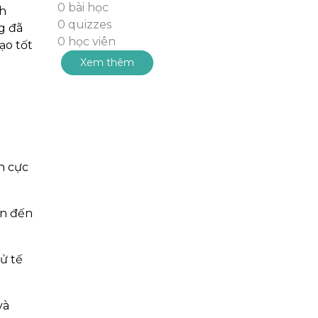
0 bài học
nh
0 quizzes
g đã
0 học viên
ạo tốt
Xem thêm
h cực
ơn đến
ử tế
và