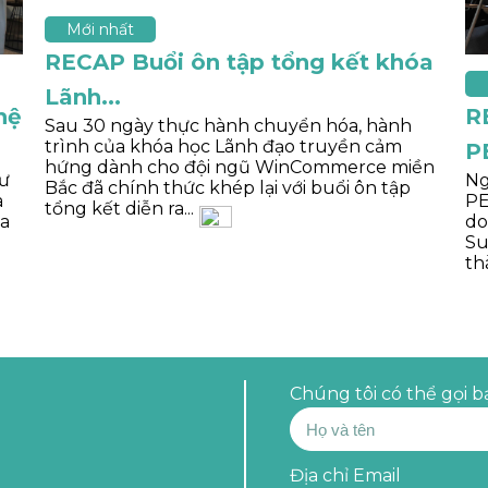
Mới nhất
RECAP Buổi ôn tập tổng kết khóa
Lãnh...
hệ
R
Sau 30 ngày thực hành chuyển hóa, hành
trình của khóa học Lãnh đạo truyền cảm
P
hứng dành cho đội ngũ WinCommerce miền
Tư
Ng
Bắc đã chính thức khép lại với buổi ôn tập
à
PE
tổng kết diễn ra...
ủa
do
Su
th
Chúng tôi có thể gọi b
Địa chỉ Email