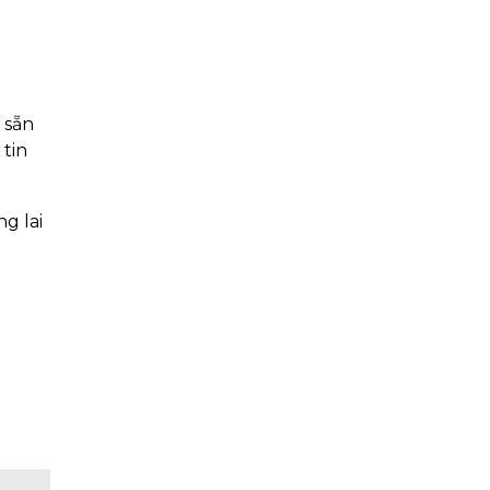
 sẵn
 tin
g lai