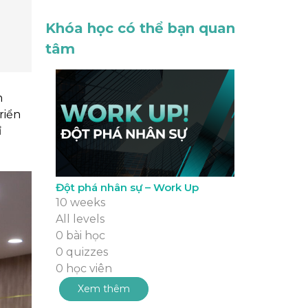
Khóa học có thể bạn quan
tâm
h
riển
ỉ
Đột phá nhân sự – Work Up
10 weeks
All levels
0 bài học
0 quizzes
0 học viên
Xem thêm