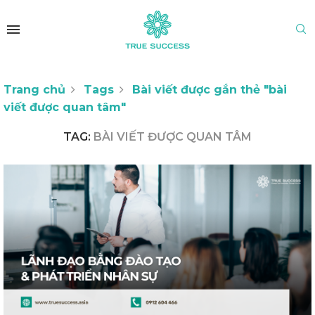
Trang chủ
Tags
Bài viết được gắn thẻ "bài
viết được quan tâm"
TAG:
BÀI VIẾT ĐƯỢC QUAN TÂM