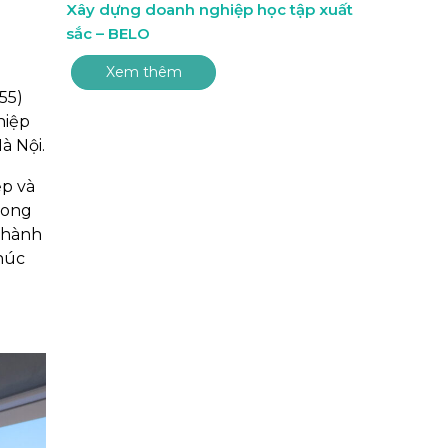
Xây dựng doanh nghiệp học tập xuất
sắc – BELO
Xem thêm
55)
hiệp
à Nội.
ệp và
rong
 thành
húc