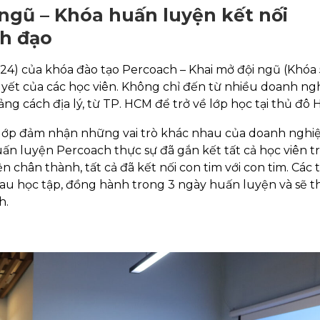
 ngũ – Khóa huấn luyện kết nối
h đạo
24) của khóa đào tạo Percoach – Khai mở đội ngũ (Khóa 
uyết của các học viên. Không chỉ đến từ nhiều doanh ng
g cách địa lý, từ TP. HCM để trở về lớp học tại thủ đô H
 lớp đảm nhận những vai trò khác nhau của doanh nghi
ấn luyện Percoach thực sự đã gắn kết tất cả học viên t
n chân thành, tất cả đã kết nối con tim với con tim. Các
au học tập, đồng hành trong 3 ngày huấn luyện và sẽ t
h.