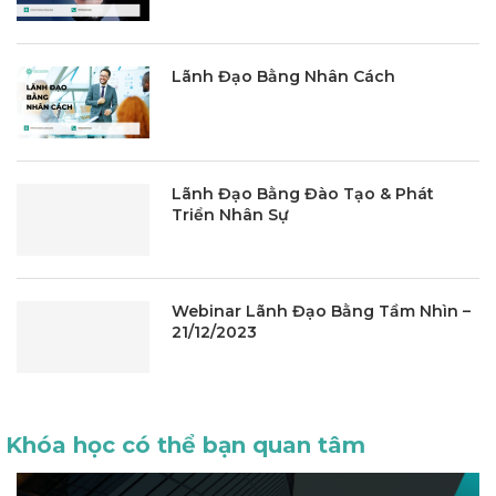
Lãnh Đạo Bằng Nhân Cách
Lãnh Đạo Bằng Đào Tạo & Phát
Triển Nhân Sự
Webinar Lãnh Đạo Bằng Tầm Nhìn –
21/12/2023
Khóa học có thể bạn quan tâm