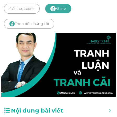
471 Lượt xem
Share
Theo dõi chúng tôi
Nội dung bài viết