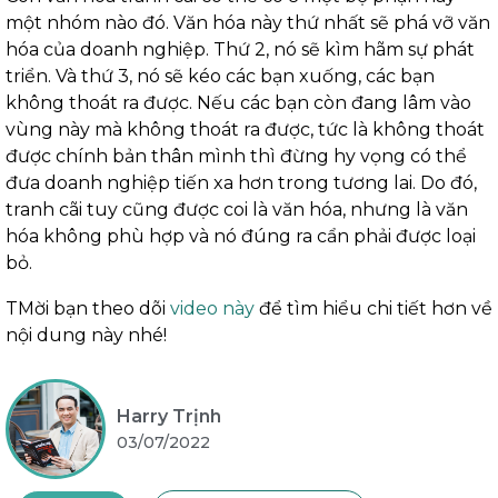
một nhóm nào đó. Văn hóa này thứ nhất sẽ phá vỡ văn
hóa của doanh nghiệp. Thứ 2, nó sẽ kìm hãm sự phát
triển. Và thứ 3, nó sẽ kéo các bạn xuống, các bạn
không thoát ra được. Nếu các bạn còn đang lâm vào
vùng này mà không thoát ra được, tức là không thoát
được chính bản thân mình thì đừng hy vọng có thể
đưa doanh nghiệp tiến xa hơn trong tương lai. Do đó,
tranh cãi tuy cũng được coi là văn hóa, nhưng là văn
hóa không phù hợp và nó đúng ra cẩn phải được loại
bỏ.
TMời bạn theo dõi
video này
để tìm hiểu chi tiết hơn về
nội dung này nhé!
Harry Trịnh
03/07/2022