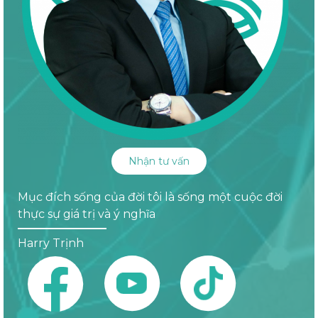
Nhận tư vấn
Mục đích sống của đời tôi là sống một cuộc đời
thực sự giá trị và ý nghĩa
Harry Trịnh