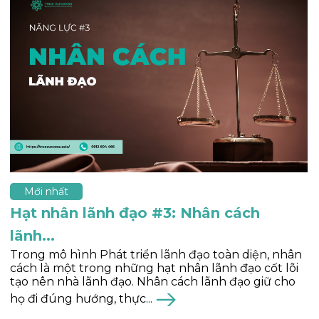
Mới nhất
Hạt nhân lãnh đạo #2: Tinh thần lãnh...
Là một trong ba hạt nhân lãnh đạo thuộc Mô hình
phát triển lãnh đạo toàn diện, tinh thần lãnh đạo
đóng vai trò như chiếc “mô tơ” nội tại, giúp duy trì
sự kiên định, niềm...