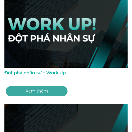
Đột phá nhân sự – Work Up
Xem thêm