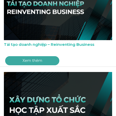
Tái tạo doanh nghiệp – Reinventing Business
Xem thêm