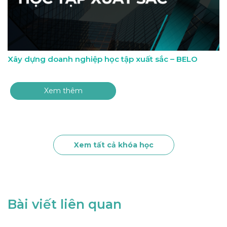
Xây dựng doanh nghiệp học tập xuất sắc – BELO
Xem thêm
Xem tất cả khóa học
Bài viết liên quan