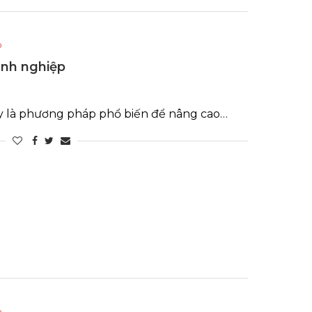
p
anh nghiệp
ay là phương pháp phổ biến để nâng cao…
p