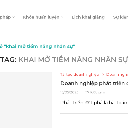
 pháp
Khóa huấn luyện
Lịch khai giảng
Sự kiệ
hẻ "khai mở tiềm năng nhân sự"
TAG:
KHAI MỞ TIỀM NĂNG NHÂN SỰ
Tái tạo doanh nghiệp
Doanh nghi
Doanh nghiệp phát triển
16/05/2023
117 lượt xem
Phát triển đột phá là bài toá