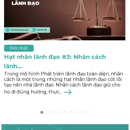
Mới nhất
Hạt nhân lãnh đạo #2: Tinh thần lãnh...
Là một trong ba hạt nhân lãnh đạo thuộc Mô hình
phát triển lãnh đạo toàn diện, tinh thần lãnh đạo
đóng vai trò như chiếc “mô tơ” nội tại, giúp duy trì
sự kiên định, niềm...