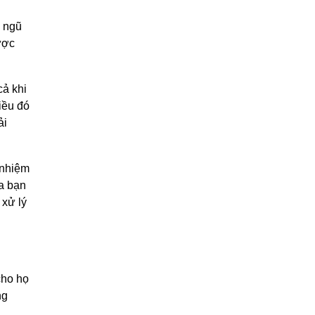
i ngũ
ược
cả khi
iều đó
ải
 nhiệm
ủa bạn
 xử lý
cho họ
ng