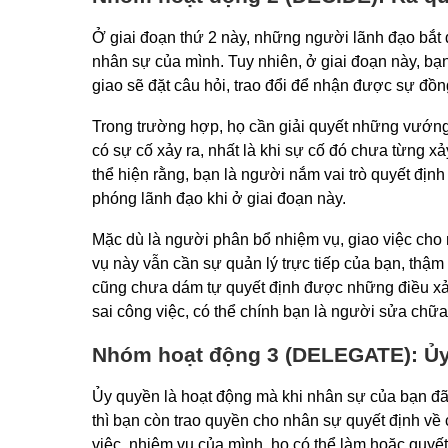
Ở giai đoạn thứ 2 này, những người lãnh đạo bắt 
nhân sự của mình. Tuy nhiên, ở giai đoạn này, bạ
giao sẽ đặt câu hỏi, trao đổi để nhận được sự đồn
Trong trường hợp, họ cần giải quyết những vướng
có sự cố xảy ra, nhất là khi sự cố đó chưa từng x
thể hiện rằng, bạn là người nắm vai trò quyết định
phóng lãnh đạo khi ở giai đoạn này.
Mặc dù là người phân bổ nhiệm vụ, giao việc cho
vụ này vẫn cần sự quản lý trực tiếp của bạn, thậm
cũng chưa dám tự quyết định được những điều xảy
sai công việc, có thể chính bạn là người sửa chữa
Nhóm hoạt động 3 (DELEGATE): Ủ
Ủy quyền là hoạt động mà khi nhân sự của bạn đã
thì bạn còn trao quyền cho nhân sự quyết định về
việc, nhiệm vụ của mình, họ có thể làm hoặc quyết