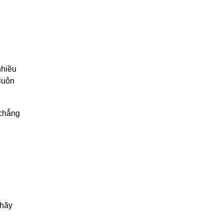
nhiều
 luôn
 chẳng
 hãy