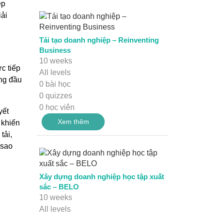
ệp
iải
Tái tạo doanh nghiệp – Reinventing
Business
10 weeks
c tiếp
All levels
ứng đầu
0 bài học
0 quizzes
0 học viên
yết
Xem thêm
 khiến
tải,
 sao
Xây dựng doanh nghiệp học tập xuất
sắc – BELO
10 weeks
All levels