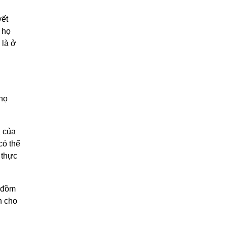
yết
 họ
 là ở
 họ
a của
có thể
 thực
m đồm
h cho