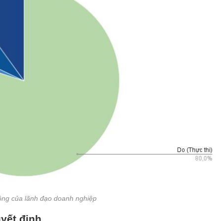
ộng của lãnh đạo doanh nghiệp
yết định