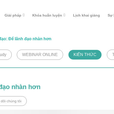
Giải pháp
Khóa huấn luyện
Lịch khai giảng
Sự 
 đạo: Để lãnh đạo nhàn hơn
udy
WEBINAR ONLINE
KIẾN THỨC
 đạo nhàn hơn
dõi chúng tôi