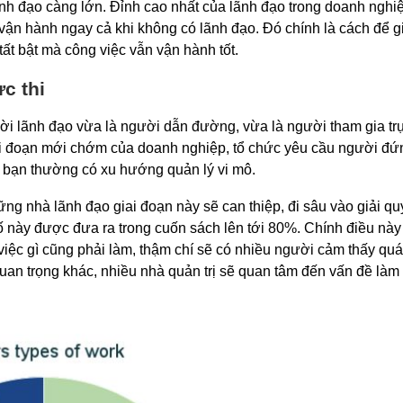
ãnh đạo càng lớn. Đỉnh cao nhất của lãnh đạo trong doanh nghi
vận hành ngay cả khi không có lãnh đạo. Đó chính là cách để g
ất bật mà công việc vẫn vận hành tốt.
c thi
ời lãnh đạo vừa là người dẫn đường, vừa là người tham gia trự
Giai đoạn mới chớm của doanh nghiệp, tổ chức yêu cầu người đ
y, bạn thường có xu hướng quản lý vi mô.
g nhà lãnh đạo giai đoạn này sẽ can thiệp, đi sâu vào giải qu
ố này được đưa ra trong cuốn sách lên tới 80%. Chính điều này
 việc gì cũng phải làm, thậm chí sẽ có nhiều người cảm thấy quá 
uan trọng khác, nhiều nhà quản trị sẽ quan tâm đến vấn đề làm