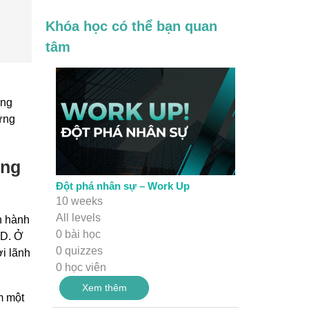
Khóa học có thể bạn quan
tâm
ững
ững
óng
Đột phá nhân sự – Work Up
10 weeks
All levels
n hành
0 bài học
4D. Ở
0 quizzes
i lãnh
0 học viên
Xem thêm
m một