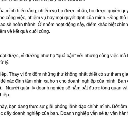
ủa mình hiểu rằng, nhiệm vụ họ được nhận, họ được quyền qu
cho công việc, nhiệm vụ hay mọi quyết định của mình. Đồng thời
o sẽ hoàn thành. Ở nhóm hoạt động này, điểm khác biệt chính
iệm về kết quả cuối cùng.
ạo đạt được, vì dường như họ “quá bận” với những công việc mà
ử lý.
hiệp. Thay vì ôm đồm những thứ không nhất thiết có sự tham gi
n để xác định tầm nhìn xa hơn cho doanh nghiệp của mình. Bạn 
,.. Người quản lý doanh nghiệp sẽ nắm bắt được tổng quan và
ghiệp.
 này, bạn đang thực sự giải phóng lãnh đạo chính mình. Bớt ô
húc đẩy doanh nghiệp của bạn. Doanh nghiệp vẫn sẽ tự vận hàn