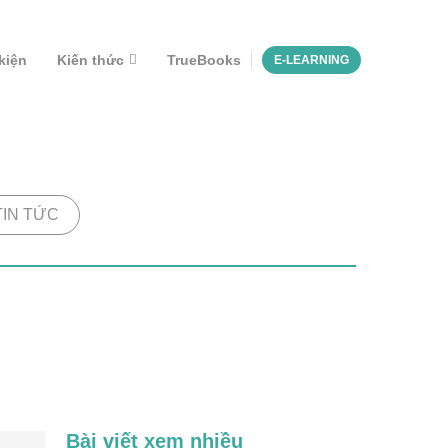
kiện
Kiến thức
TrueBooks
E-LEARNING
TIN TỨC
Bài viết xem nhiều