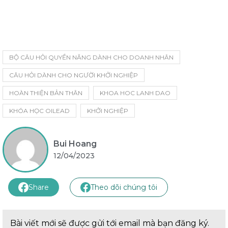
BỘ CÂU HỎI QUYỀN NĂNG DÀNH CHO DOANH NHÂN
CÂU HỎI DÀNH CHO NGƯỜI KHỞI NGHIỆP
HOÀN THIỆN BẢN THÂN
KHOA HOC LANH DAO
KHÓA HỌC OILEAD
KHỞI NGHIỆP
Bui Hoang
12/04/2023
Share
Theo dõi chúng tôi
Bài viết mới sẽ được gửi tới email mà bạn đăng ký.