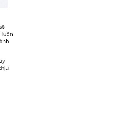
sẽ
ọ luôn
hành
duy
chịu