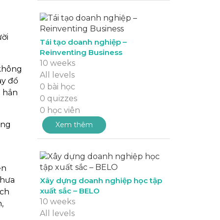
ười
Tái tạo doanh nghiệp –
Reinventing Business
10 weeks
 không
All levels
ay đổ
0 bài học
à hẳn
0 quizzes
0 học viên
ưng
Xem thêm
ện
chưa
Xây dựng doanh nghiệp học tập
xuất sắc – BELO
ách
10 weeks
,
All levels