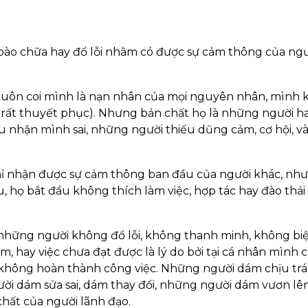
 bào chữa hay đổ lỗi nhằm có được sự cảm thông của ng
 luôn coi mình là nạn nhân của mọi nguyên nhân, mình
 rất thuyết phục). Nhưng bản chất họ là những người h
u nhận mình sai, những người thiếu dũng cảm, cơ hội, v
ỉ nhận được sự cảm thông ban đầu của người khác, nh
 họ bắt đầu không thích làm việc, hợp tác hay đào thải
 những người không đổ lỗi, không thanh minh, không bi
m, hay việc chưa đạt được là lý do bởi tại cá nhân mình 
 không hoàn thành công việc. Những người dám chịu tr
i dám sửa sai, dám thay đổi, những người dám vươn lên
chất của người lãnh đạo.