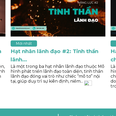
Mới nhất
h
Hạt nhân lãnh đạo #2: Tinh thần
H
lãnh...
ch
ện,
Là một trong ba hạt nhân lãnh đạo thuộc Mô
Là
ãnh
hình phát triển lãnh đạo toàn diện, tinh thần
hì
h
lãnh đạo đóng vai trò như chiếc “mô tơ” nội
ch
tại, giúp duy trì sự kiên định, niềm...
do
tr