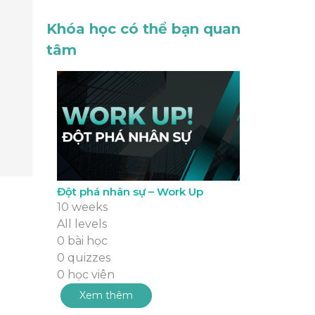
Khóa học có thể bạn quan
tâm
Đột phá nhân sự – Work Up
10 weeks
All levels
0 bài học
0 quizzes
0 học viên
Xem thêm