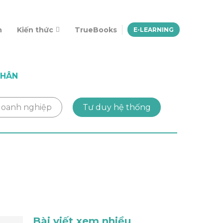
n
Kiến thức
TrueBooks
E-LEARNING
NHÂN
 doanh nghiệp
Tư duy hệ thống
Bài viết xem nhiều