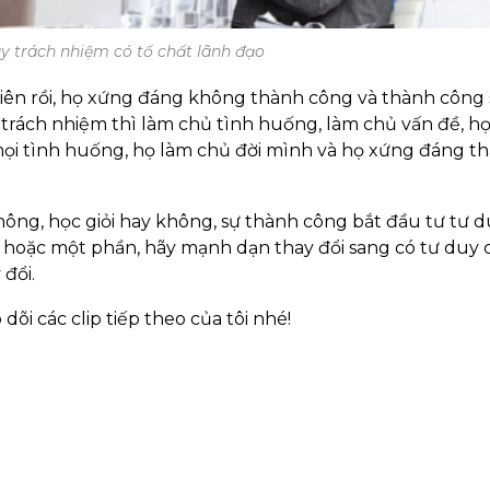
y trách nhiệm có tố chất lãnh đạo
ên rồi, họ xứng đáng không thành công và thành công 
 trách nhiệm thì làm chủ tình huống, làm chủ vấn đề, h
n mọi tình huống, họ làm chủ đời mình và họ xứng đáng t
ng, học giỏi hay không, sự thành công bắt đầu tư tư 
 hoặc một phần, hãy mạnh dạn thay đổi sang có tư duy 
 đổi.
 dõi các clip tiếp theo của tôi nhé!