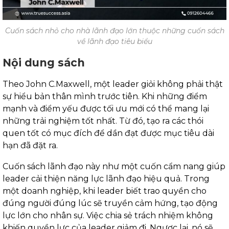
Cuốn sách nhỏ cho nhà lãnh đạo lớn thuộc những cuốn sách
về lãnh đạo tiêu biểu
Nội dung sách
Theo John C.Maxwell, một leader giỏi không phải thật
sự hiểu bản thân mình trước tiên. Khi những điểm
mạnh và điểm yếu được tối ưu mới có thể mang lại
những trải nghiệm tốt nhất. Từ đó, tạo ra các thói
quen tốt có mục đích để dần đạt được mục tiêu dài
hạn đã đặt ra.
Cuốn sách lãnh đạo này như một cuốn cẩm nang giúp
leader cải thiện năng lực lãnh đạo hiệu quả. Trong
một doanh nghiệp, khi leader biết trao quyền cho
đúng người đúng lúc sẽ truyền cảm hứng, tạo động
lực lớn cho nhân sự. Việc chia sẻ trách nhiệm không
khiến quyền lực của leader giảm đi. Ngược lại, nó sẽ