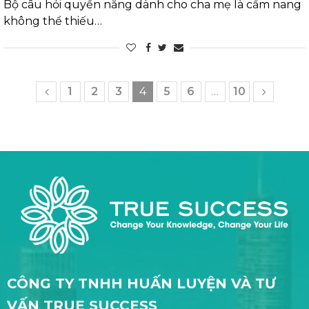
Bộ câu hỏi quyền năng dành cho cha mẹ là cẩm nang
không thể thiếu…
1
2
3
4
5
6
…
10
CÔNG TY TNHH HUẤN LUYỆN VÀ TƯ
VẤN TRUE SUCCESS