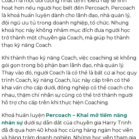
Coach là một đối tượng nhất định. Điều này sẽ linh
hoạt hơn nếu người học biết đến Percoach. Percoach
là khoá huấn luyện dành cho lãnh đạo, nhà quản lý,
đội ngũ ưu tú trong doanh nghiệp, tổ chức. Nhưng
khoá học này không nhằm mục đích đưa người học
trở thành một chuyên gia Coach, mà giúp họ thành
thạo kỹ năng Coach.
Khi thành thạo kỹ năng Coach, việc coaching sẽ không
gói gọn trong bộ phận ban lãnh đạo, nhà quản lý.
Thay vào đó, người Coach là có thể là bất cứ ai học quy
trình Coach, kỹ năng Coach, lúc này cấp trên có thể
khai vấn cho cấp dưới, đồng nghiệp có thể coach cho
nhau, thậm chí nhân sự cũng có thể trở thành người
hỗ trợ cho cấp trên khi thực hiện Coaching.
Khoá huấn luyện
Percoach – Khai mở tiềm năng
nhân sự
dưới sự dẫn dắt của chuyên gia Harry Trịnh
đã đi qua hơn 40 khoá học cùng hàng ngàn học viên
và hàng trăm doanh nghiệp. Những học viên tham gia