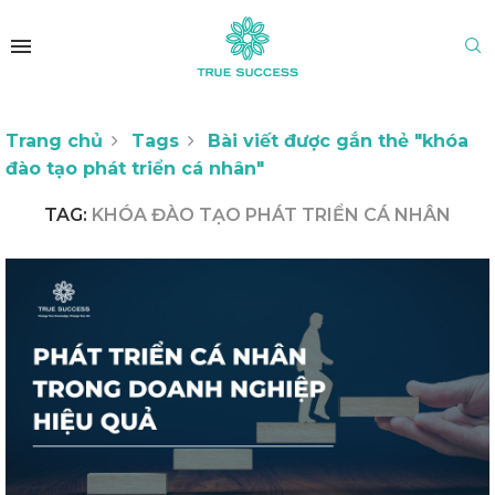
Trang chủ
Tags
Bài viết được gắn thẻ "khóa
đào tạo phát triển cá nhân"
TAG:
KHÓA ĐÀO TẠO PHÁT TRIỂN CÁ NHÂN