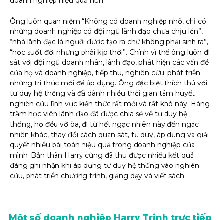
doanh nghiệp hiệu quả hơn.
Ông luôn quan niệm “Không có doanh nghiệp nhỏ, chỉ có
những doanh nghiệp có đội ngũ lãnh đạo chưa chịu lớn”,
“nhà lãnh đạo là người được tạo ra chứ không phải sinh ra”,
“học suốt đời nhưng phải kịp thời”. Chính vì thế ông luôn đi
sát với đội ngũ doanh nhân, lãnh đạo, phát hiện các vấn đề
của họ và doanh nghiệp, tiếp thu, nghiên cứu, phát triển
những tri thức mới để áp dụng. Ông đặc biệt thích thú với
tư duy hệ thống và đã dành nhiều thời gian tâm huyết
nghiên cứu lĩnh vực kiến thức rất mới và rất khó này. Hàng
trăm học viên lãnh đạo đã được chia sẻ về tư duy hệ
thống, họ đều vỡ òa, đi từ hết ngạc nhiên này đến ngạc
nhiên khác, thay đổi cách quan sát, tư duy, áp dụng và giải
quyết nhiều bài toán hiệu quả trong doanh nghiệp của
mình. Bản thân Harry cũng đã thu được nhiều kết quả
đáng ghi nhận khi áp dụng tư duy hệ thống vào nghiên
cứu, phát triển chương trình, giảng dạy và viết sách.
Một số doanh nghiệp Harry Trịnh trực tiếp