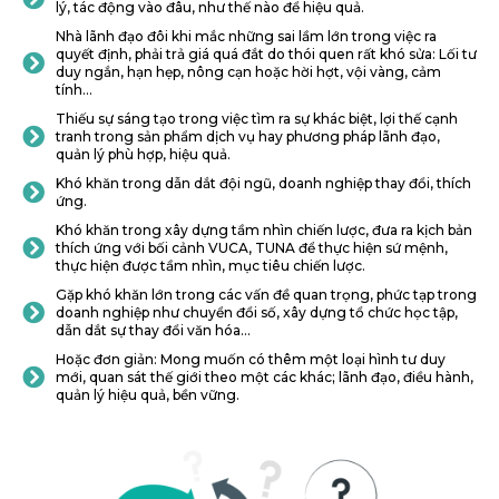
lý, tác động vào đâu, như thế nào để hiệu quả.
Nhà lãnh đạo đôi khi mắc những sai lầm lớn trong việc ra
quyết định, phải trả giá quá đắt do thói quen rất khó sửa: Lối tư
duy ngắn, hạn hẹp, nông cạn hoặc hời hợt, vội vàng, cảm
tính…
Thiếu sự sáng tạo trong việc tìm ra sự khác biệt, lợi thế cạnh
tranh trong sản phẩm dịch vụ hay phương pháp lãnh đạo,
quản lý phù hợp, hiệu quả.
Khó khăn trong dẫn dắt đội ngũ, doanh nghiệp thay đổi, thích
ứng.
Khó khăn trong xây dựng tầm nhìn chiến lược, đưa ra kịch bản
thích ứng với bối cảnh VUCA, TUNA để thực hiện sứ mệnh,
thực hiện được tầm nhìn, mục tiêu chiến lược.
Gặp khó khăn lớn trong các vấn đề quan trọng, phức tạp trong
doanh nghiệp như chuyển đổi số, xây dựng tổ chức học tập,
dẫn dắt sự thay đổi văn hóa…
Hoặc đơn giản: Mong muốn có thêm một loại hình tư duy
mới, quan sát thế giới theo một các khác; lãnh đạo, điều hành,
quản lý hiệu quả, bền vững.