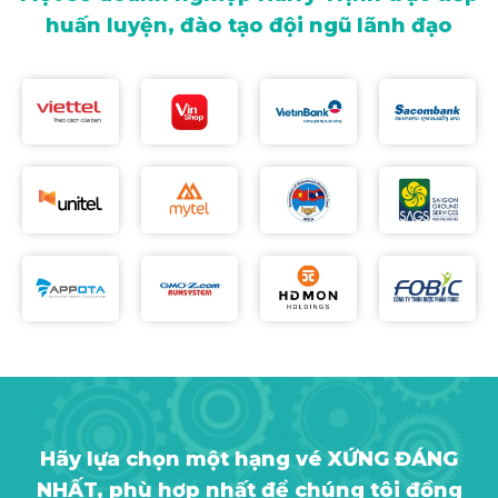
huấn luyện, đào tạo đội ngũ lãnh đạo
Hãy lựa chọn một hạng vé XỨNG ĐÁNG
NHẤT, phù hợp nhất để chúng tôi đồng