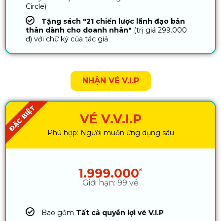
Circle)
Tặng sách "21 chiến lược lãnh đạo bản
thân dành cho doanh nhân"
(trị giá 299.000
đ) với chữ ký của tác giả
NHẬN VÉ V.I.P
ĐẶC BIỆT
VÉ V.V.I.P
Phù hợp: Người muốn ứng dụng sâu
1.999.000
đ
Giới hạn: 99 vé
Bao gồm
Tất cả quyền lợi vé V.I.P