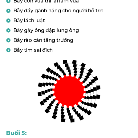
Bẫy con vua thì lại làm vua
Bẫy đẩy gánh nặng cho người hỗ trợ
Bẫy lách luật
Bẫy gậy ông đập lưng ông
Bẫy rào cản tăng trưởng
Bẫy tìm sai đích
Buổi 5: