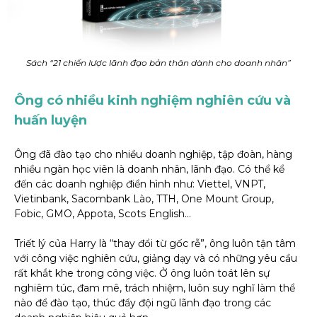
Sách “21 chiến lược lãnh đạo bản thân dành cho doanh nhân”
Ông có nhiều kinh nghiệm nghiên cứu và
huấn luyện
Ông đã đào tạo cho nhiều doanh nghiệp, tập đoàn, hàng
nhiều ngàn học viên là doanh nhân, lãnh đạo. Có thể kể
đến các doanh nghiệp điển hình như: Viettel, VNPT,
Vietinbank, Sacombank Lào, TTH, One Mount Group,
Fobic, GMO, Appota, Scots English…
Triết lý của Harry là “thay đổi từ gốc rễ”, ông luôn tận tâm
với công việc nghiên cứu, giảng dạy và có những yêu cầu
rất khắt khe trong công việc. Ở ông luôn toát lên sự
nghiêm túc, đam mê, trách nhiệm, luôn suy nghĩ làm thể
nào để đào tạo, thúc đẩy đội ngũ lãnh đạo trong các