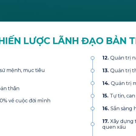
CHIẾN LƯỢC LÃNH ĐẠO BẢN 
12.
Quản trị 
sứ mệnh, mục tiêu
13.
Quản trị t
14.
Quản trị 
bản thân
15.
Tự tin, ca
0% về cuộc đời mình
16.
Sẵn sàng h
17.
Xây dựng t
quen xấu