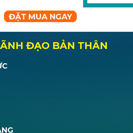
ĐẶT MUA NGAY
 LÃNH ĐẠO BẢN THÂN
ỨC
ẰNG