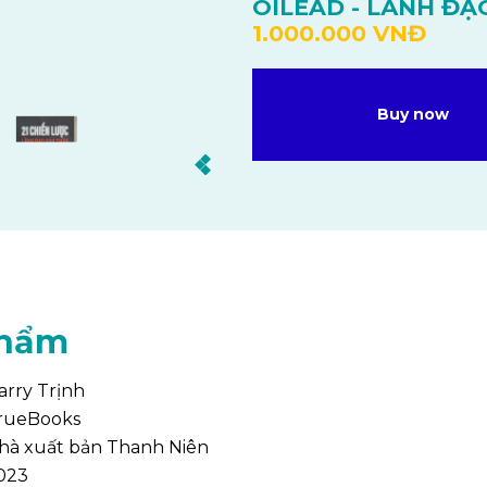
OILEAD - LÃNH ĐẠ
1.000.000 VNĐ
Buy now
phẩm
arry Trịnh
rueBooks
hà xuất bản Thanh Niên
023