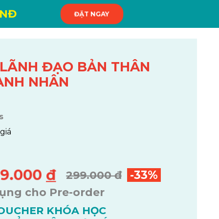
VNĐ
ĐẶT NGAY
C LÃNH ĐẠO BẢN THÂN
ANH NHÂN
s
giá
99.000
đ
-33%
299.000 đ
dụng cho Pre-order
VOUCHER KHÓA HỌC