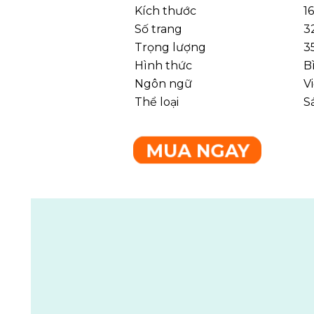
Kích thước
1
Số trang
3
Trọng lượng
3
Hình thức
B
Ngôn ngữ
V
Thể loại
S
MUA NGAY