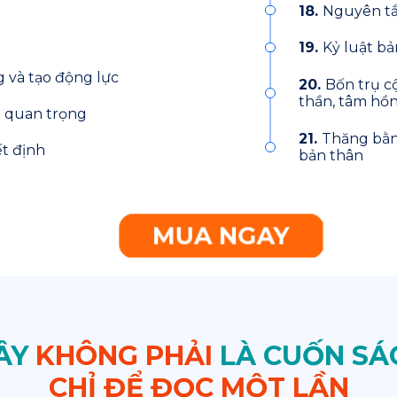
18.
Nguyên tắ
19.
Kỷ luật bả
 và tạo động lực
20.
Bốn trụ cộ
thần, tâm hồn 
u quan trọng
21.
Thăng bằng
ết định
bản thân
MUA NGAY
ÂY
KHÔNG PHẢI
LÀ CUỐN SÁ
CHỈ ĐỂ ĐỌC MỘT LẦN