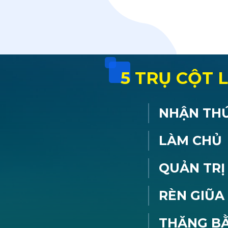
5 TRỤ CỘT
01
NHẬN TH
02
LÀM CHỦ
03
QUẢN TRỊ
04
RÈN GIŨA
05
THĂNG B