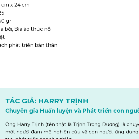
6 cm x 24 cm
25
50 gr
ìa bồi, Bìa áo thúc nổi
iệt
ách phát triển bản thân
TÁC GIẢ: HARRY TRỊNH
Chuyên gia Huấn luyện và Phát triển con ngư
Ông Harry Trịnh (tên thật là Trịnh Trọng Dương) là chuyê
một người đam mê nghiên cứu về con người, ứng dụng n