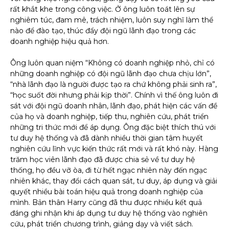
rất khắt khe trong công việc. Ở ông luôn toát lên sự
nghiêm túc, đam mê, trách nhiệm, luôn suy nghĩ làm thể
nào để đào tạo, thúc đẩy đội ngũ lãnh đạo trong các
doanh nghiệp hiệu quả hơn.
Ông luôn quan niệm “Không có doanh nghiệp nhỏ, chỉ có
những doanh nghiệp có đội ngũ lãnh đạo chưa chịu lớn”,
“nhà lãnh đạo là người được tạo ra chứ không phải sinh ra”,
“học suốt đời nhưng phải kịp thời”. Chính vì thế ông luôn đi
sát với đội ngũ doanh nhân, lãnh đạo, phát hiện các vấn đề
của họ và doanh nghiệp, tiếp thu, nghiên cứu, phát triển
những tri thức mới để áp dụng. Ông đặc biệt thích thú với
tư duy hệ thống và đã dành nhiều thời gian tâm huyết
nghiên cứu lĩnh vực kiến thức rất mới và rất khó này. Hàng
trăm học viên lãnh đạo đã được chia sẻ về tư duy hệ
thống, họ đều vỡ òa, đi từ hết ngạc nhiên này đến ngạc
nhiên khác, thay đổi cách quan sát, tư duy, áp dụng và giải
quyết nhiều bài toán hiệu quả trong doanh nghiệp của
mình. Bản thân Harry cũng đã thu được nhiều kết quả
đáng ghi nhận khi áp dụng tư duy hệ thống vào nghiên
cứu, phát triển chương trình, giảng dạy và viết sách.