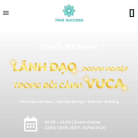
CHUỖI WEBINAR
Phát triển bản thân – Dẫn dắt đội ngũ – Kiến tạo hệ thống
20:30 – 23:00 |
Zoom Online
22/05; 19/06; 16/07; 20/08/2025