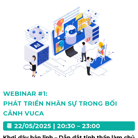
WEBINAR #1:
PHÁT TRIỂN NHÂN SỰ TRONG BỐI
CẢNH VUCA
📆 22/05/2025 | 20:30 – 23:00
Khơi dậy bản lĩnh – Dẫn dắt tinh thần làm chủ